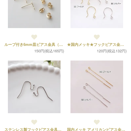
ループ付き6mm皿ピアス金具（2ペア・キャッチ4個、ポスト4個）
★国内メッキ★フックピアス金具（2ペア4個セット）
150円(税込165円)
120円(税込132円)
ステンレス製フックピアス金具（5ペア10個）
国内メッキ アメリカンピアス金具（各1ペア2個入り）