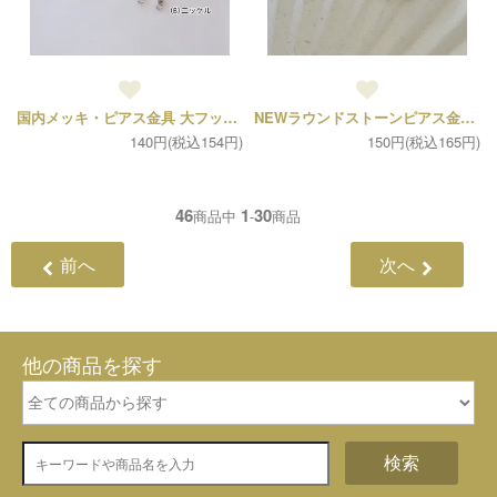
国内メッキ・ピアス金具 大フック（2ペア4個セット）
NEWラウンドストーンピアス金具（1ペア2個）
140円(税込154円)
150円(税込165円)
46
1
30
商品中
-
商品
前へ
次へ
他の商品を探す
検索