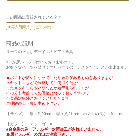
この商品に登録されているタグ
★再入荷商品
ピアス特集
商品の説明
リーフの上品なデザインのピアス金具。
1ッか所ループが付いておりますので、
お好きなパーツを繋げてオリジナルのピアスを作ることが出来ます。
★ポストが斜めになっていたり歪みがあるものもありますが、
平ヤットコなどで調整してご使用ください。
またメッキむらやバリなどが若干見られますが、
その分も考慮しての価格となっておりますので、
不良品対象外とさせていただきます。
ご理解の上お買い求め下さい。
【サイズ】 縦：約23mm 幅：約21mm ポストの長さ：約11mm
【カラー】 マットゴールド
※合金製の為、アレルギー対策加工がされていません。
金属アレルギーの方はご注意下さい。