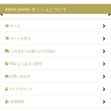
About poche ポッシュについて
ホーム
カートを見る
ご注文からお届けまでの流れ
FAQ よくあるご質問
お問い合わせ
マイアカウント
会員登録