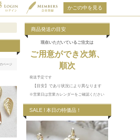
商品発送の目安
現在いただいている
ご注文は
ご用意ができ次第、
順次
のページ
発送予定です
【目安】であり状況により異なります
※営業日は営業カレンダーをご確認ください
SALE ! 本日の特価品！