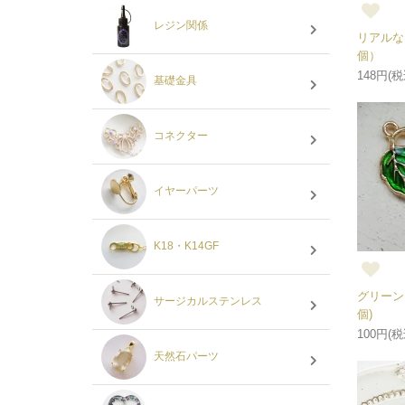
レジン関係
リアルな
個）
148円(税
基礎金具
コネクター
イヤーパーツ
K18・K14GF
グリーン
サージカルステンレス
個)
100円(税
天然石パーツ