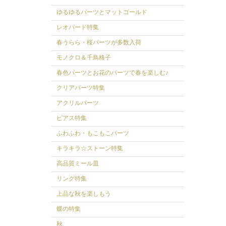
ゆるゆるパーツとマットゴールド
レオパード特集
春うらら・桜パーツが多数入荷
モノクロ＆千鳥格子
春色パーツとお花のパーツで春を楽しむ♪
クリアパーツ特集
アクリルパーツ
ピアス特集
ふわふわ・もこもこパーツ
キラキラ☆ストーン特集
高品質ミール皿
リング特集
上品な秋を楽しもう
蝶の特集
秋