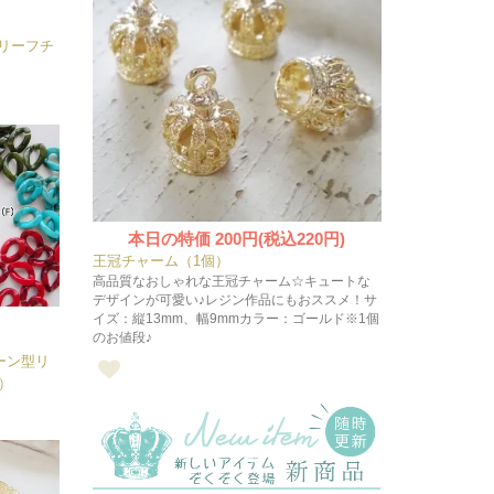
リーフチ
本日の特価
200円(税込220円)
王冠チャーム（1個）
高品質なおしゃれな王冠チャーム☆キュートな
デザインが可愛い♪レジン作品にもおススメ！サ
イズ：縦13mm、幅9mmカラー：ゴールド※1個
のお値段♪
ーン型リ
）