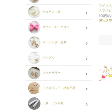
ライン入
ナツメビ
チェーン・紐
100円(税
SOLD O
リボン・布・ボタン
キーホルダー金具
バングル
アクセサリー
ディスプレイ・梱包用品
工具・ボンド類