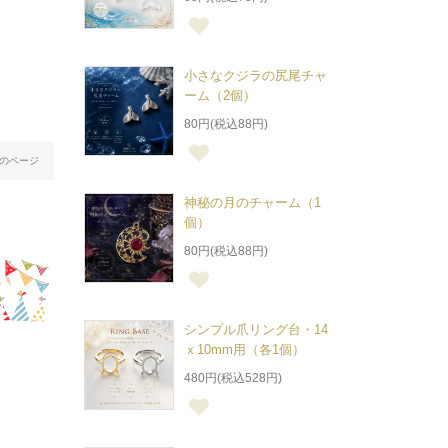
小さなクジラの尻尾チャ
ーム（2個）
80円(税込88円)
のページ
神秘の月のチャーム（1
個）
80円(税込88円)
シンプル爪リング台・14
ｘ10mm用（各1個）
480円(税込528円)