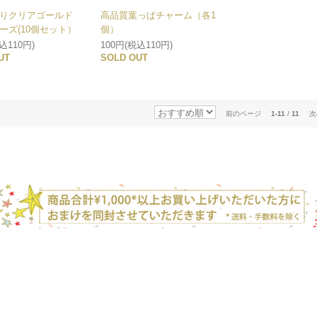
りクリアゴールド
高品質葉っぱチャーム（各1
ーズ(10個セット）
個）
込110円)
100円(税込110円)
UT
SOLD OUT
前のページ
1-11
/
11
次