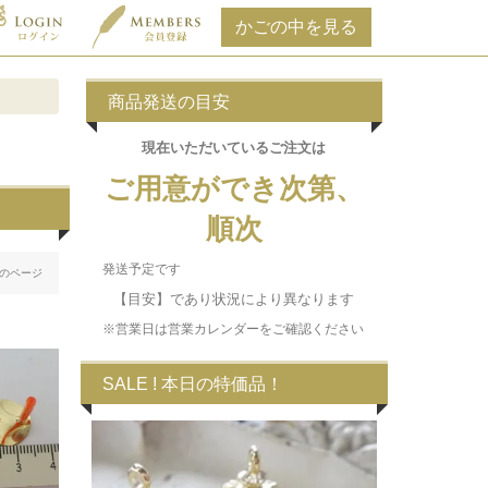
商品発送の目安
現在いただいている
ご注文は
ご用意ができ次第、
順次
発送予定です
のページ
【目安】であり状況により異なります
※営業日は営業カレンダーをご確認ください
SALE ! 本日の特価品！