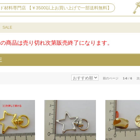
ド材料専門店 【￥3500以上お買い上げで一部送料無料】
SALE
らの商品は売り切れ次第販売終了になります。
E
前のページ
1-6
/
6
次