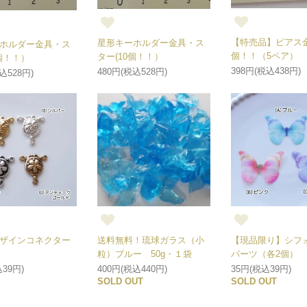
【特売品】ピアス金
星形キーホルダー金具・ス
ホルダー金具・ス
個！！（5ペア）
ター(10個！！）
個！！）
398円(税込438円)
480円(税込528円)
込528円)
ザインコネクター
送料無料！琉球ガラス（小
【現品限り】シフ
）
粒）ブルー 50g・１袋
パーツ（各2個）
39円)
400円(税込440円)
35円(税込39円)
SOLD OUT
SOLD OUT