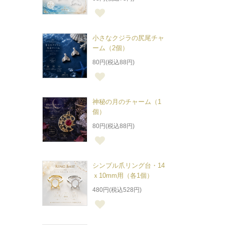
小さなクジラの尻尾チャ
ーム（2個）
80円(税込88円)
神秘の月のチャーム（1
個）
80円(税込88円)
シンプル爪リング台・14
ｘ10mm用（各1個）
480円(税込528円)