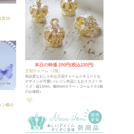
具10
本日の特価
200円(税込220円)
王冠チャーム（1個）
高品質なおしゃれな王冠チャーム☆キュートな
デザインが可愛い♪レジン作品にもおススメ！サ
イズ：縦13mm、幅9mmカラー：ゴールド※1個
のお値段♪
ォン蝶の