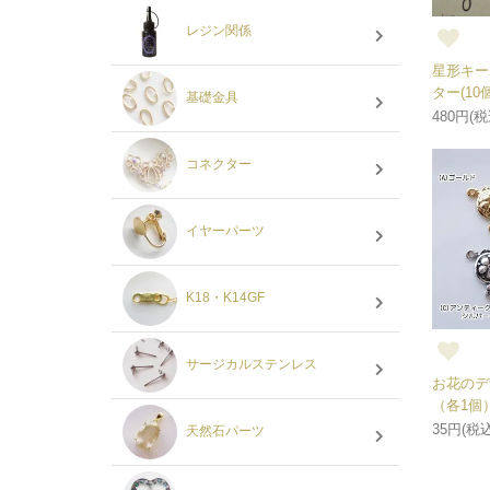
レジン関係
星形キー
ター(10
基礎金具
480円(税
コネクター
イヤーパーツ
K18・K14GF
サージカルステンレス
お花のデ
（各1個
35円(税込
天然石パーツ