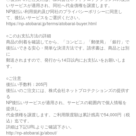
いサービスが適用され、同社へ代金債権を譲渡します。
NP後払い利用規約及び同社のプライバシーポリシーに同意し
て、後払いサービスをご選択ください。
https://np-atobarai.jp/terms/atobarai-buyer.html
○このお支払方法の詳細
商品の到着を確認してから、「コンビニ」「郵便局」「銀行」で
後払いできる安心・簡単な決済方法です。請求書は、商品とは別
に
郵送されますので、発行から14日以内にお支払いをお願いしま
す。
○ご注意
後払い手数料：205円
後払いのご注文には、株式会社ネットプロテクションズの提供す
る
NP後払いサービスが適用され、サービスの範囲内で個人情報を
提供し、
代金債権を譲渡します。ご利用限度額は累計残高で54,000円（税
込）迄です。
詳細は下記URLよりご確認下さい。
http://np-atobarai.jp/about/