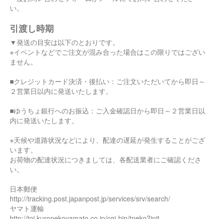
い。
引渡し時期
▼発送の目安は以下のとおりです。
※イベントなどでご注文が混み合った場合はこの限りではござい
ません。
■クレジットカード決済・後払い：ご注文いただいてから即日～
２営業日以内に発送いたします。
■ゆうちょ銀行へのお振込：ご入金確認日から即日～２営業日以
内に発送いたします。
※天候や道路状況などにより、配達の遅延が発生することがござ
います。
お荷物の配達状況につきましては、各配送業者にご確認くださ
い。
日本郵便
http://tracking.post.japanpost.jp/services/srv/search/
ヤマト運輸
http://toi.kuronekoyamato.co.jp/cgi-bin/tneko?init