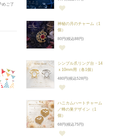
予めご了
神秘の月のチャーム（1
個）
80円(税込88円)
シンプル爪リング台・14
ｘ10mm用（各1個）
480円(税込528円)
ハニカムハートチャーム
／蜂の巣デザイン（1
個）
68円(税込75円)