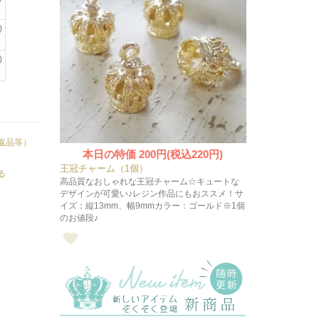
)
)
返品等）
本日の特価
200円(税込220円)
王冠チャーム（1個）
る
高品質なおしゃれな王冠チャーム☆キュートな
デザインが可愛い♪レジン作品にもおススメ！サ
イズ：縦13mm、幅9mmカラー：ゴールド※1個
のお値段♪