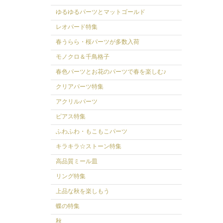
ゆるゆるパーツとマットゴールド
レオパード特集
春うらら・桜パーツが多数入荷
モノクロ＆千鳥格子
春色パーツとお花のパーツで春を楽しむ♪
クリアパーツ特集
アクリルパーツ
ピアス特集
ふわふわ・もこもこパーツ
キラキラ☆ストーン特集
高品質ミール皿
リング特集
上品な秋を楽しもう
蝶の特集
秋