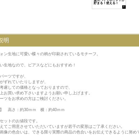
説明
ォン生地に可愛い蝶々の柄が印刷されているモチーフ。
い生地なので、ピアスなどにもおすすめ！
パーツですが、
がずれていたりしますが、
考慮しての価格となっておりますので、
上お買い求め下さいますようお願い申し上げます。
ーツをお求めの方はご検討ください。
】 高さ：約30ｍｍ 横：約40ｍｍ
セットのお値段です。
えてご用意させていただいていますが若干の変形はご了承ください。
画像の色合いは、できる限り実際の商品の色合いをお伝えできるように努め