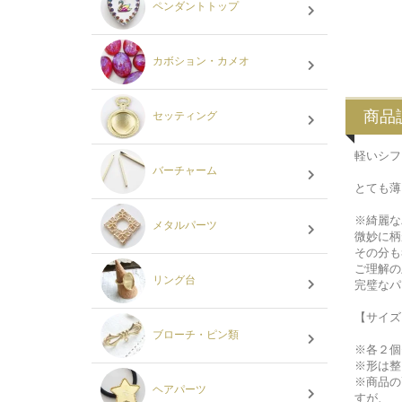
ペンダントトップ
カボション・カメオ
商品
セッティング
軽いシフ
バーチャーム
とても薄
※綺麗な
メタルパーツ
微妙に柄
その分も
ご理解の
リング台
完璧なパ
【サイズ
ブローチ・ピン類
※各２個
※形は整
※商品の
ヘアパーツ
すが、