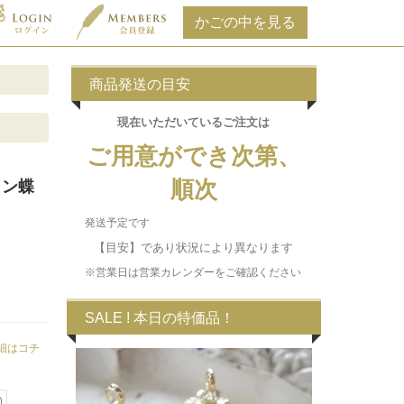
商品発送の目安
現在いただいている
ご注文は
ご用意ができ次第、
順次
ォン蝶
発送予定です
【目安】であり状況により異なります
※営業日は営業カレンダーをご確認ください
SALE ! 本日の特価品！
細はコチ
)