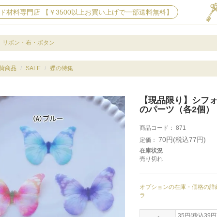
ド材料専門店 【￥3500以上お買い上げで一部送料無料】
リボン・布・ボタン
荷商品
SALE
蝶の特集
【現品限り】シフ
のパーツ（各2個）
商品コード：
871
70円(税込77円)
定価：
在庫状況
売り切れ
オプションの在庫・価格の詳
ラ
35円(税込39円