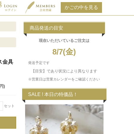
商品発送の目安
現在いただいている
ご注文は
8/7(金)
ス金具
発送予定です
【目安】であり状況により異なります
※営業日は営業カレンダーをご確認ください
円)
SALE ! 本日の特価品！
＋
セット