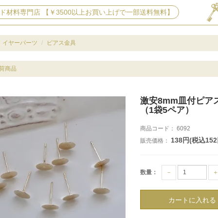
ド材料専門店 【￥3500以上お買い上げで一部送料無料】
イヤーパーツ
ピアス金具
荷商品
激安8mm皿付ピア
（1袋5ペア）
商品コード：
6092
138円(税込152
販売価格：
数量：
－