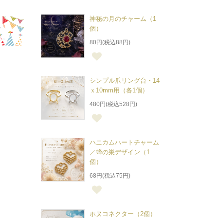
神秘の月のチャーム（1
個）
80円(税込88円)
シンプル爪リング台・14
ｘ10mm用（各1個）
480円(税込528円)
ハニカムハートチャーム
／蜂の巣デザイン（1
個）
68円(税込75円)
ホヌコネクター（2個）