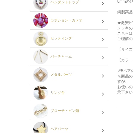
8mmの
ペンダントトップ
銅製高品
カボション・カメオ
★激安ピ
メッキの
こちらは
セッティング
ご理解の
【サイズ
バーチャーム
【カラー
※5ペア
メタルパーツ
※商品の
すが、
お使いの
承下さい
リング台
ブローチ・ピン類
ヘアパーツ