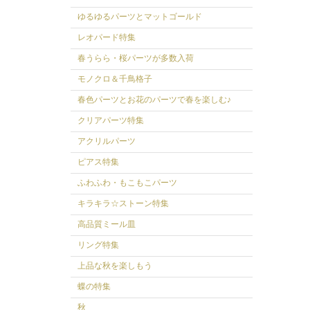
ゆるゆるパーツとマットゴールド
レオパード特集
春うらら・桜パーツが多数入荷
モノクロ＆千鳥格子
春色パーツとお花のパーツで春を楽しむ♪
クリアパーツ特集
アクリルパーツ
ピアス特集
ふわふわ・もこもこパーツ
キラキラ☆ストーン特集
高品質ミール皿
リング特集
上品な秋を楽しもう
蝶の特集
秋