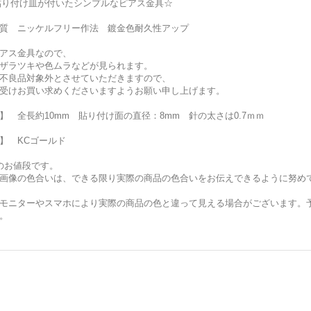
貼り付け皿が付いたシンプルなピアス金具☆
質 ニッケルフリー作法 鍍金色耐久性アップ
アス金具なので、
ザラツキや色ムラなどが見られます。
不良品対象外とさせていただきますので、
受けお買い求めくださいますようお願い申し上げます。
】 全長約10mm 貼り付け面の直径：8mm 針の太さは0.7ｍｍ
】 KCゴールド
のお値段です。
画像の色合いは、できる限り実際の商品の色合いをお伝えできるように努め
モニターやスマホにより実際の商品の色と違って見える場合がございます。
。