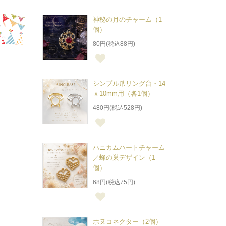
神秘の月のチャーム（1
個）
80円(税込88円)
シンプル爪リング台・14
ｘ10mm用（各1個）
480円(税込528円)
ハニカムハートチャーム
／蜂の巣デザイン（1
個）
68円(税込75円)
ホヌコネクター（2個）