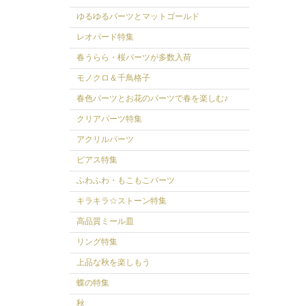
ゆるゆるパーツとマットゴールド
レオパード特集
春うらら・桜パーツが多数入荷
モノクロ＆千鳥格子
春色パーツとお花のパーツで春を楽しむ♪
クリアパーツ特集
アクリルパーツ
ピアス特集
ふわふわ・もこもこパーツ
キラキラ☆ストーン特集
高品質ミール皿
リング特集
上品な秋を楽しもう
蝶の特集
秋