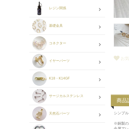
レジン関係
基礎金具
コネクター
お
イヤーパーツ
K18・K14GF
サージカルステンレス
商品
シンプル
天然石パーツ
※銅製の
金属アレ