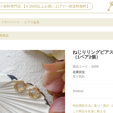
ド材料専門店 【￥3500以上お買い上げで一部送料無料】
イヤーパーツ
ピアス金具
荷商品
ねじりリングピア
（1ペア2個）
商品コード：
6008
在庫状況
売り切れ
Soldout
特定商取引法に基づく表記（
この商品を友達に教える