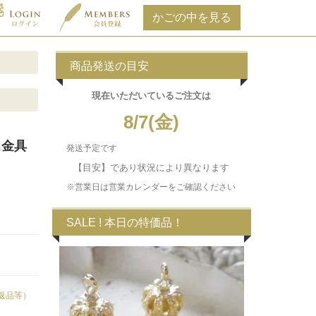
商品発送の目安
現在いただいている
ご注文は
8/7(金)
ス金具
発送予定です
【目安】であり状況により異なります
※営業日は営業カレンダーをご確認ください
SALE ! 本日の特価品！
返品等）