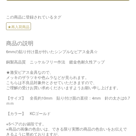
この商品に登録されているタグ
★再入荷商品
商品の説明
6mmの貼り付け皿が付いたシンプルなピアス金具☆
銅製高品質 ニッケルフリー作法 鍍金色耐久性アップ
★激安ピアス金具なので、
メッキのザラツキや色ムラなどが見られます。
こちらは不良品対象外とさせていただきますので、
ご理解の受けお買い求めくださいますようお願い申し上げます。
【サイズ】 全長約10mm 貼り付け面の直径：4mm 針の太さは0.7
ｍｍ
【カラー】 KCゴールド
※5ペアのお値段です。
※商品の画像の色合いは、できる限り実際の商品の色合いをお伝えで
きるように努めておりますが、