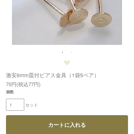
激安6mm皿付ピアス金具（1袋5ペア）
70円(税込77円)
個数
セット
カートに入れる