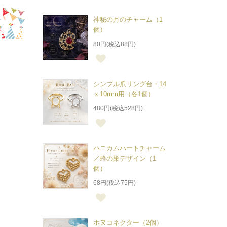
神秘の月のチャーム（1
個）
80円(税込88円)
シンプル爪リング台・14
ｘ10mm用（各1個）
480円(税込528円)
ハニカムハートチャーム
／蜂の巣デザイン（1
個）
68円(税込75円)
ホヌコネクター（2個）