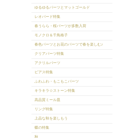
ゆるゆるパーツとマットゴールド
レオパード特集
春うらら・桜パーツが多数入荷
モノクロ＆千鳥格子
春色パーツとお花のパーツで春を楽しむ♪
クリアパーツ特集
アクリルパーツ
ピアス特集
ふわふわ・もこもこパーツ
キラキラ☆ストーン特集
高品質ミール皿
リング特集
上品な秋を楽しもう
蝶の特集
秋