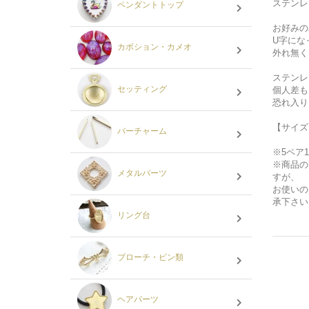
ステンレ
ペンダントトップ
お好みの
U字にな
カボション・カメオ
外れ無く
ステンレ
セッティング
個人差も
恐れ入
【サイズ】
バーチャーム
※5ペア
※商品の
メタルパーツ
すが、
お使いの
承下さい
リング台
ブローチ・ピン類
ヘアパーツ