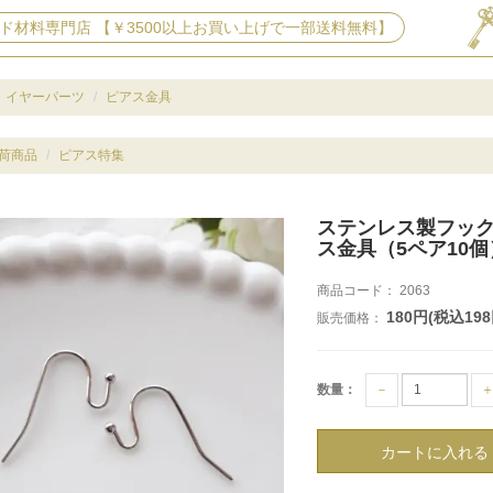
ド材料専門店 【￥3500以上お買い上げで一部送料無料】
イヤーパーツ
ピアス金具
荷商品
ピアス特集
ステンレス製フッ
ス金具（5ペア10個
商品コード：
2063
180円(税込198
販売価格：
数量：
－