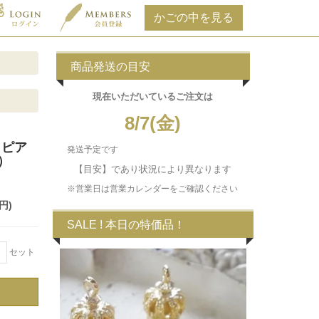
商品発送の目安
現在いただいている
ご注文は
8/7(金)
クピア
発送予定です
）
【目安】であり状況により異なります
※営業日は営業カレンダーをご確認ください
円)
SALE ! 本日の特価品！
＋
セット