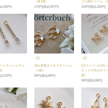
（各1個）
ココ調チャーム（
込185円)
170円(税込187円)
150円(税込165円)
ートチェーンチャ
流れ星風キラキラチャーム
CZストーンが付い
個）
（1個）
ピッドの矢のチャ
個）
込220円)
90円(税込99円)
90円(税込99円)