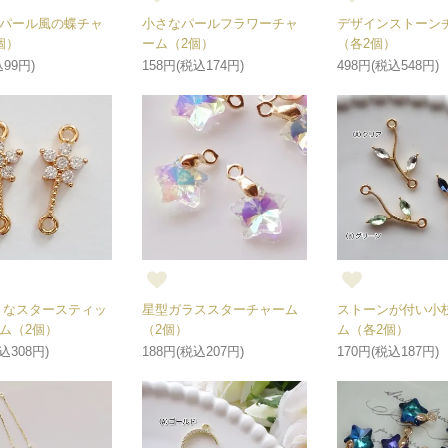
パール風の蝶チャ
小さなパールフラワーチャ
デザインストーン
個）
ーム（2個）
（各2個）
99円)
158円(税込174円)
498円(税込548円)
さなスタースティッ
星型ガラススターチャーム
ストーンが付い小
ム（2個）
（2個）
ム（各2個）
込308円)
188円(税込207円)
170円(税込187円)