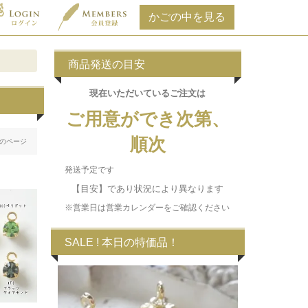
商品発送の目安
現在いただいている
ご注文は
ご用意ができ次第、
順次
のページ
発送予定です
【目安】であり状況により異なります
※営業日は営業カレンダーをご確認ください
SALE ! 本日の特価品！