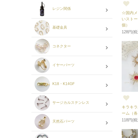
レジン関係
☆国内メ
いストー
個）
基礎金具
128円(税
コネクター
イヤーパーツ
K18・K14GF
サージカルステンレス
キラキラ
ーム（各
118円(税
天然石パーツ