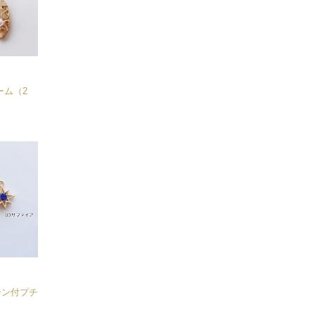
ーム（2
ーン付プチ
）