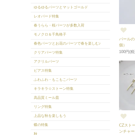
ゆるゆるパーツとマットゴールド
レオパード特集
春うらら・桜パーツが多数入荷
モノクロ＆千鳥格子
パールの
春色パーツとお花のパーツで春を楽しむ♪
個）
100円(税
クリアパーツ特集
アクリルパーツ
ピアス特集
ふわふわ・もこもこパーツ
キラキラ☆ストーン特集
高品質ミール皿
リング特集
上品な秋を楽しもう
蝶の特集
CZスト
ンチャー
秋