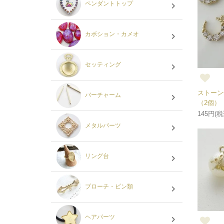
ペンダントトップ
カボション・カメオ
セッティング
ストーン
バーチャーム
（2個）
145円(税
メタルパーツ
リング台
ブローチ・ピン類
ヘアパーツ