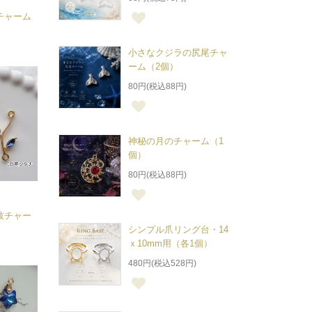
チャーム
小さなクジラの尻尾チャ
ーム（2個）
80円(税込88円)
神秘の月のチャーム（1
個）
80円(税込88円)
枝チャー
シンプル爪リング台・14
ｘ10mm用（各1個）
480円(税込528円)