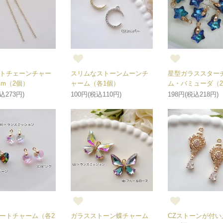
トチェーンチャー
スリムなストーンムーンチ
星型ガラススター
cm（2個）
ャーム（各1個）
ム・バミューダ（
込273円)
100円(税込110円)
198円(税込218円)
ートチャーム（各2
ガラスストーン蝶チャーム
CZストーンが付い