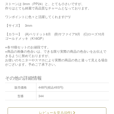
ストーンは 3mm（PP24）と、とても小さいですが、
作りはとても綺麗で高品質なチャームとなっております。
ワンポイントに色々と活躍してくれます(^^)/
【サイズ】 3mm
【カラー】 (A)ペリドット8月 (B)サファイア9月 (C)ローズ10月
ゴールドメッキ（K16GP）
※各10個セットのお値段です。
※商品の画像の色合いは、できる限り実際の商品の色合いをお伝えで
きるように努めておりますが、
お使いのモニターやスマホにより実際の商品の色と違って見える場合
がございます。予めご了承下さい。
その他の詳細情報
販売価格
448円(税込493円)
型番
344
レビューを見る(0件)