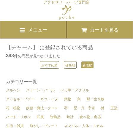
アクセサリーパーツ専門店
メニュー
カートを見る
【チャーム】 に登録されている商品
393
件の商品が見つかりました
おすすめ順
価格順
新着順
カテゴリー一覧
メルヘン
ストーン・パール
べっ甲・アクリル
タッセル・ファー
ネコ・イヌ
動物
鳥
蝶・生き物
花・植物
妖精・魔法・クロス
羽
星・月・宇宙
鍵
王冠
ハート・リボン
和風
装飾品
時計
食べ物・食器
生活・雑貨
透かし・プレート
スマイル・人体・スカル