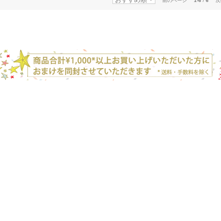
前のページ
1-6
/
6
次