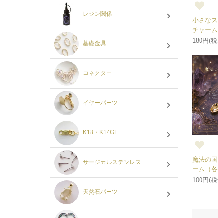
レジン関係
小さなス
チャーム
180円(税
基礎金具
コネクター
イヤーパーツ
K18・K14GF
魔法の国
サージカルステンレス
ーム（各
100円(税
天然石パーツ