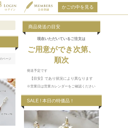
商品発送の目安
現在いただいている
ご注文は
ご用意ができ次第、
順次
のページ
発送予定です
【目安】であり状況により異なります
※営業日は営業カレンダーをご確認ください
SALE ! 本日の特価品！