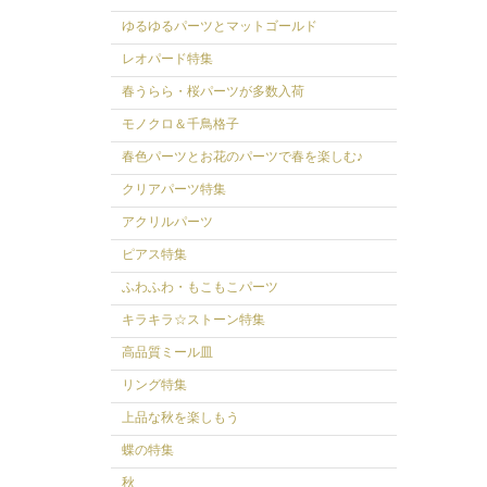
ゆるゆるパーツとマットゴールド
レオパード特集
春うらら・桜パーツが多数入荷
モノクロ＆千鳥格子
春色パーツとお花のパーツで春を楽しむ♪
クリアパーツ特集
アクリルパーツ
ピアス特集
ふわふわ・もこもこパーツ
キラキラ☆ストーン特集
高品質ミール皿
リング特集
上品な秋を楽しもう
蝶の特集
秋