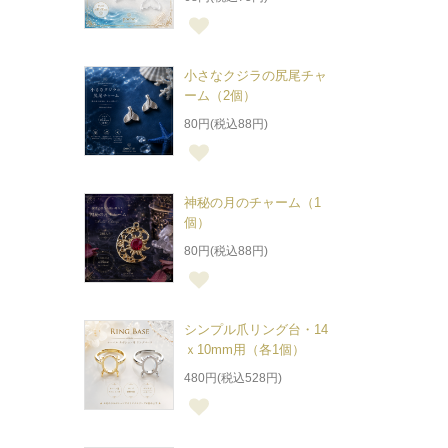
小さなクジラの尻尾チャ
ーム（2個）
80円(税込88円)
神秘の月のチャーム（1
個）
80円(税込88円)
シンプル爪リング台・14
ｘ10mm用（各1個）
480円(税込528円)