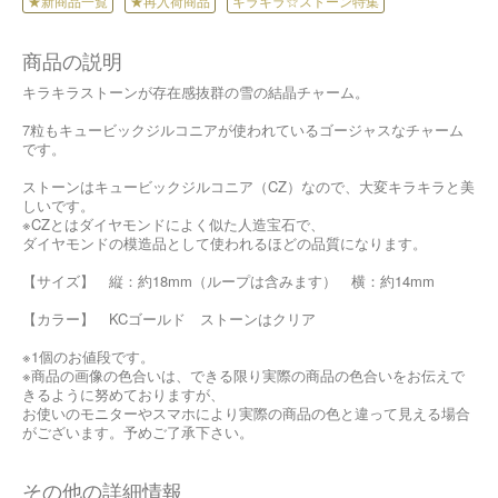
★新商品一覧
★再入荷商品
キラキラ☆ストーン特集
商品の説明
キラキラストーンが存在感抜群の雪の結晶チャーム。
7粒もキュービックジルコニアが使われているゴージャスなチャーム
です。
ストーンはキュービックジルコニア（CZ）なので、大変キラキラと美
しいです。
※CZとはダイヤモンドによく似た人造宝石で、
ダイヤモンドの模造品として使われるほどの品質になります。
【サイズ】 縦：約18mm（ループは含みます） 横：約14mm
【カラー】 KCゴールド ストーンはクリア
※1個のお値段です。
※商品の画像の色合いは、できる限り実際の商品の色合いをお伝えで
きるように努めておりますが、
お使いのモニターやスマホにより実際の商品の色と違って見える場合
がございます。予めご了承下さい。
その他の詳細情報