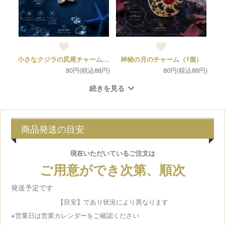
小さなクジラの尻尾チャーム（2個）
神秘の月のチャーム（1個）
80円(税込88円)
80円(税込88円)
続きを見る
商品発送の目安
現在いただいている
ご注文は
ご用意ができ次第、順次
発送予定です
【目安】であり状況により異なります
※営業日は営業カレンダーをご確認ください