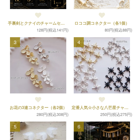
手裏剣とクナイのチャームセット（1セット）
ロココ調コネクター（各1個）
128円(税込141円)
80円(税込88円)
3
4
お花の3連コネクター（各2個）
定番人気☆小さな八芒星チャーム（各10個）
280円(税込308円)
250円(税込275円)
5
6