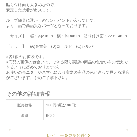
貼り付け面も大きめなので、
安定した接着が出来ます。
ループ部分に透かしのワンポイントが入っていて、
より上品で高品質なパーツとなっております。
【サイズ】 縦：約21mm 横：約30mm 貼り付け面：22ｘ14mm
【カラー】 (A)金古美 (B)ゴールド (C)シルバー
※各1個のお値段です。
※商品の画像の色合いは、できる限り実際の商品の色合いをお伝えで
きるように努めておりますが、
お使いのモニターやスマホにより実際の商品の色と違って見える場合
がございます。予めご了承下さい。
その他の詳細情報
販売価格
180円(税込198円)
型番
6020
レビューを見る(0件)