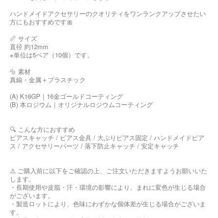
ハンドメイドアクセサリーのクオリティをワンランクアップさせたい
方にもおすすめです🎀
📏 サイズ
直径 約12mm
※単位は5ペア（10個）です。
🔩 素材
真鍮・金属＋プラスチック
(A) K16GP｜16金ゴールドコーティング
(B) 本ロジウム｜オリジナルロジウムコーティング
🔍 こんな方におすすめ
ピアスキャッチ / ピアス金具 / 大ぶりピアス固定 / ハンドメイドピア
ス / アクセサリーパーツ / 落下防止キャッチ / 安定キャッチ
⚠️ ご購入前に以下をご確認の上、ご注文いただきますようお願いいた
します。
・長期使用や皮脂・汗・環境の影響により、まれに変色が生じる場合
がございます。
・製造ロットにより、色味にわずかな個体差が生じる場合がございま
す。