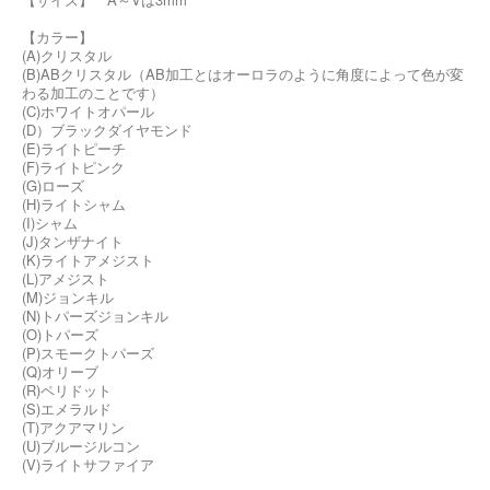
【カラー】
(A)クリスタル
(B)ABクリスタル（AB加工とはオーロラのように角度によって色が変
わる加工のことです）
(C)ホワイトオパール
(D）ブラックダイヤモンド
(E)ライトピーチ
(F)ライトピンク
(G)ローズ
(H)ライトシャム
(I)シャム
(J)タンザナイト
(K)ライトアメジスト
(L)アメジスト
(M)ジョンキル
(N)トパーズジョンキル
(O)トパーズ
(P)スモークトパーズ
(Q)オリーブ
(R)ペリドット
(S)エメラルド
(T)アクアマリン
(U)ブルージルコン
(V)ライトサファイア