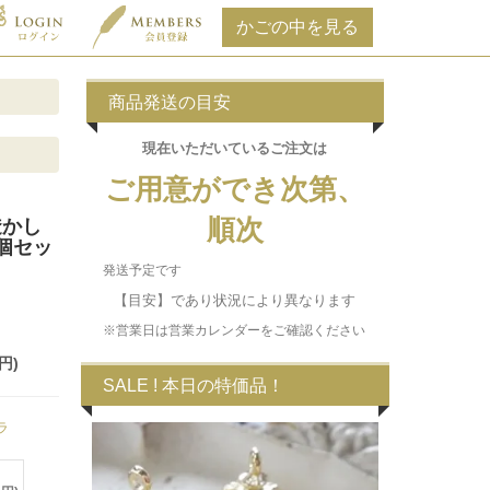
商品発送の目安
現在いただいている
ご注文は
ご用意ができ次第、
順次
透かし
個セッ
発送予定です
【目安】であり状況により異なります
※営業日は営業カレンダーをご確認ください
円)
SALE ! 本日の特価品！
ラ