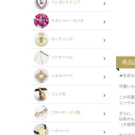
ペンダントトップ
カボション・カメオ
セッティング
バーチャーム
商品
★左右セ
メタルパーツ
可愛い小
リング台
この可愛
ニッケル
ブローチ・ピン類
さらに、
以前のも
（※使用
ヘアパーツ