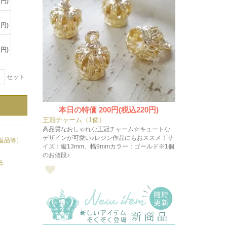
1円)
1円)
1円)
＋
セット
本日の特価
200円(税込220円)
王冠チャーム（1個）
高品質なおしゃれな王冠チャーム☆キュートな
デザインが可愛い♪レジン作品にもおススメ！サ
返品等）
イズ：縦13mm、幅9mmカラー：ゴールド※1個
のお値段♪
る