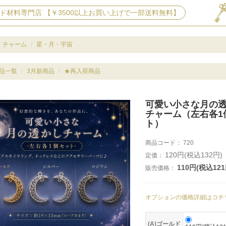
ド材料専門店 【￥3500以上お買い上げで一部送料無料】
チャーム
星・月・宇宙
品一覧
3月新商品
★再入荷商品
可愛い小さな月の
チャーム（左右各1
ト）
商品コード：
720
120円(税込132円)
定価：
110円(税込121
販売価格：
オプションの価格詳細はコチ
(A)ゴールド