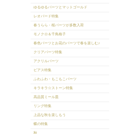
ゆるゆるパーツとマットゴールド
レオパード特集
春うらら・桜パーツが多数入荷
モノクロ＆千鳥格子
春色パーツとお花のパーツで春を楽しむ♪
クリアパーツ特集
アクリルパーツ
ピアス特集
ふわふわ・もこもこパーツ
キラキラ☆ストーン特集
高品質ミール皿
リング特集
上品な秋を楽しもう
蝶の特集
秋