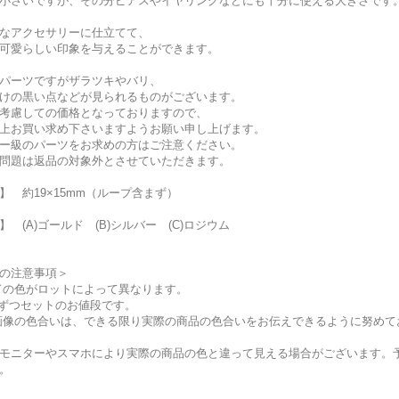
小さいですが、その分ピアスやイヤリングなどにも十分に使える大きさです
なアクセサリーに仕立てて、
可愛らしい印象を与えることができます。
パーツですがザラツキやバリ、
けの黒い点などが見られるものがございます。
考慮しての価格となっておりますので、
上お買い求め下さいますようお願い申し上げます。
ー級のパーツをお求めの方はご注意ください。
問題は返品の対象外とさせていただきます。
】 約19×15mm（ループ含まず）
】 (A)ゴールド (B)シルバー (C)ロジウム
の注意事項＞
ドの色がロットによって異なります。
個ずつセットのお値段です。
画像の色合いは、できる限り実際の商品の色合いをお伝えできるように努めて
モニターやスマホにより実際の商品の色と違って見える場合がございます。
。