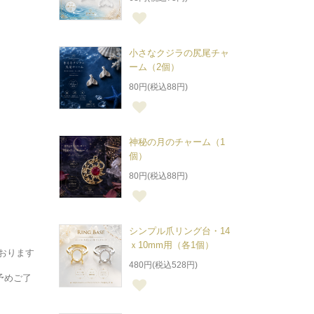
。
小さなクジラの尻尾チャ
ーム（2個）
80円(税込88円)
神秘の月のチャーム（1
個）
80円(税込88円)
シンプル爪リング台・14
ｘ10mm用（各1個）
おります
480円(税込528円)
予めご了