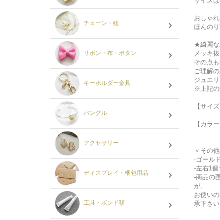
サイズは
おしゃれ
チェーン・紐
ほんのり
★綺麗な
メッキ抜
リボン・布・ボタン
その点も
ご理解の
ジュエリ
キーホルダー金具
※上記の
【サイズ
バングル
【カラー
アクセサリー
＜その他
-ゴール
-左右1
ディスプレイ・梱包用品
-商品の
が、
お使いの
工具・ボンド類
承下さい