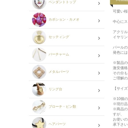
ペンダントトップ
可愛い桜
カボション・カメオ
中心にス
アクリル
イヤリン
セッティング
パールの
発色には
バーチャーム
※製品の
激安価格
メタルパーツ
その分も
ご理解の
【サイズ
リング台
※10個
※現行品
ブローチ・ピン類
※商品の
すが、
お使いの
ヘアパーツ
承下さい