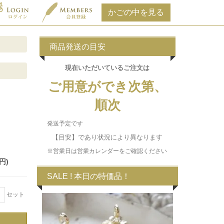
商品発送の目安
現在いただいている
ご注文は
ご用意ができ次第、
順次
発送予定です
【目安】であり状況により異なります
※営業日は営業カレンダーをご確認ください
円)
SALE ! 本日の特価品！
＋
セット