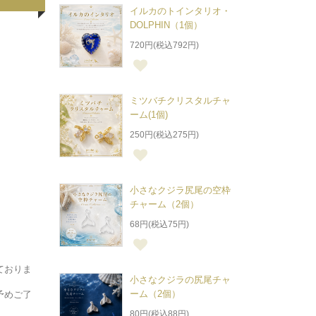
イルカのトインタリオ・
DOLPHIN（1個）
720円(税込792円)
ミツバチクリスタルチャ
ーム(1個)
250円(税込275円)
小さなクジラ尻尾の空枠
チャーム（2個）
68円(税込75円)
ておりま
小さなクジラの尻尾チャ
ーム（2個）
予めご了
80円(税込88円)