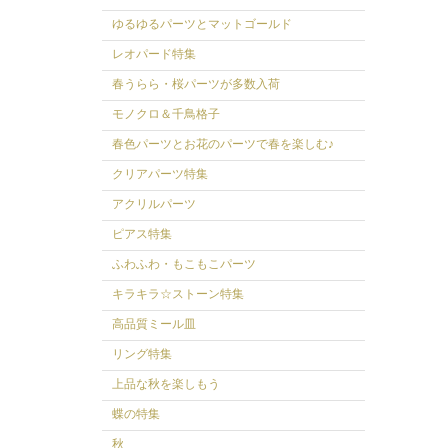
ゆるゆるパーツとマットゴールド
レオパード特集
春うらら・桜パーツが多数入荷
モノクロ＆千鳥格子
春色パーツとお花のパーツで春を楽しむ♪
クリアパーツ特集
アクリルパーツ
ピアス特集
ふわふわ・もこもこパーツ
キラキラ☆ストーン特集
高品質ミール皿
リング特集
上品な秋を楽しもう
蝶の特集
秋