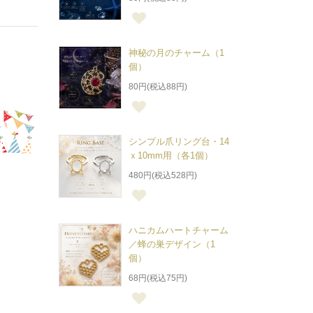
神秘の月のチャーム（1
個）
80円(税込88円)
シンプル爪リング台・14
ｘ10mm用（各1個）
480円(税込528円)
ハニカムハートチャーム
／蜂の巣デザイン（1
個）
68円(税込75円)