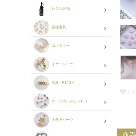
レジン関係
基礎金具
コネクター
イヤーパーツ
K18・K14GF
お
サージカルステンレス
天然石パーツ
商品