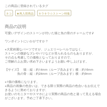
この商品に登録されているタグ
ネコ
★再入荷商品
キラキラ☆ストーン特集
商品の説明
可愛いデザインのストーンが付いた猫と魚の骨のチャームです♪
ワンポイントにいかがですか？
※大変綺麗なパーツですが、ジュエリーレベルではなく、
ストーンの微妙なズレやバリなどが見られるものもありますが、
その点も考慮しての価格となっておりますので、
ご理解の上お買い求め下さいますようお願い申し上げます。
【サイズ】 猫：縦：約14mm（ループ含みます）横：約16mm
魚の骨：縦：約24mm（ループ含みます）横：約9mm
※1個の価格になります。
※商品の画像の色合いは、できる限り実際の商品の色合いをお伝えで
きるように努めておりますが、
お使いのモニターやスマホにより実際の商品の色と違って見える場合
がございます。予めご了承下さい。