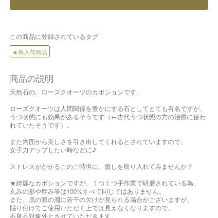
この商品に登録されているタグ
★再入荷商品
商品の説明
天然石の、ローズクオーツのカボションです。
ローズクオーツは人間関係を豊かにする石としてとても有名ですが、
うつ状態にも効果があるそうです（←古代うつ状態の方の治療に使わ
れていたそうです）。
また内面から美しさを引き出してくれるとされていますので、
女子力アップしたい時などに♪
ストレスがかかるこのご時世に、癒しを取り入れてみませんか？
★綺麗なカボションですが、１つ１つ手作業で研磨されている為、
丸みの形や厚み等は100%すべて同じではありません。
また、底の面の淵に若干の欠けが見られる場合がございますが、
貼り付けてご使用いただく上では見えなくなりますので、
不良品対象外とさせていただきます。