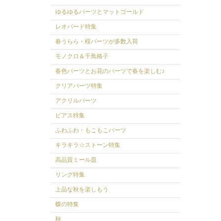
ゆるゆるパーツとマットゴールド
レオパード特集
春うらら・桜パーツが多数入荷
モノクロ＆千鳥格子
春色パーツとお花のパーツで春を楽しむ♪
クリアパーツ特集
アクリルパーツ
ピアス特集
ふわふわ・もこもこパーツ
キラキラ☆ストーン特集
高品質ミール皿
リング特集
上品な秋を楽しもう
蝶の特集
秋