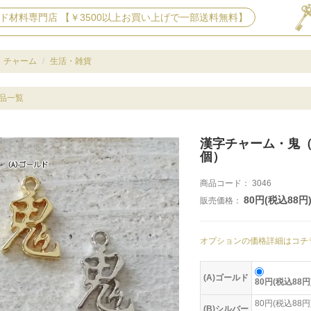
ド材料専門店 【￥3500以上お買い上げで一部送料無料】
チャーム
生活・雑貨
品一覧
漢字チャーム・鬼（
個）
商品コード：
3046
80円(税込88円
販売価格：
オプションの価格詳細はコチ
(A)ゴールド
80円(税込88円
80円(税込88円
(B)シルバー