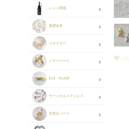
レジン関係
基礎金具
コネクター
お
イヤーパーツ
K18・K14GF
サージカルステンレス
天然石パーツ