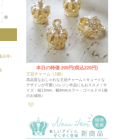
＋
個
返品等）
本日の特価
200円(税込220円)
る
王冠チャーム（1個）
高品質なおしゃれな王冠チャーム☆キュートな
デザインが可愛い♪レジン作品にもおススメ！サ
イズ：縦13mm、幅9mmカラー：ゴールド※1個
のお値段♪