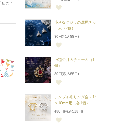
予めご了
小さなクジラの尻尾チャ
ーム（2個）
80円(税込88円)
神秘の月のチャーム（1
個）
80円(税込88円)
シンプル爪リング台・14
ｘ10mm用（各1個）
480円(税込528円)