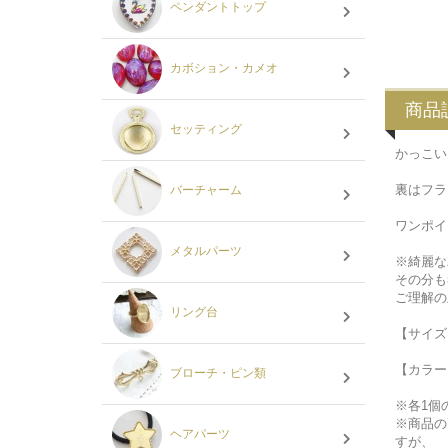
ペンダントトップ
カボション・カメオ
商品
セッティング
かっこい
裏はフラ
バーチャーム
ワンポイ
メタルパーツ
※綺麗な
その分も
ご理解の
リング台
【サイズ
【カラー
ブローチ・ピン類
※各1個
※商品の
ヘアパーツ
すが、