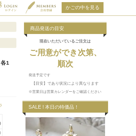
商品発送の目安
現在いただいている
ご注文は
ご用意ができ次第、
順次
各1
発送予定です
【目安】であり状況により異なります
)
※営業日は営業カレンダーをご確認ください
ラ
SALE ! 本日の特価品！
)
)