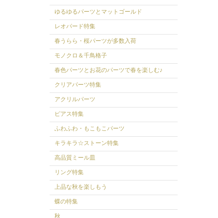
ゆるゆるパーツとマットゴールド
レオパード特集
春うらら・桜パーツが多数入荷
モノクロ＆千鳥格子
春色パーツとお花のパーツで春を楽しむ♪
クリアパーツ特集
アクリルパーツ
ピアス特集
ふわふわ・もこもこパーツ
キラキラ☆ストーン特集
高品質ミール皿
リング特集
上品な秋を楽しもう
蝶の特集
秋