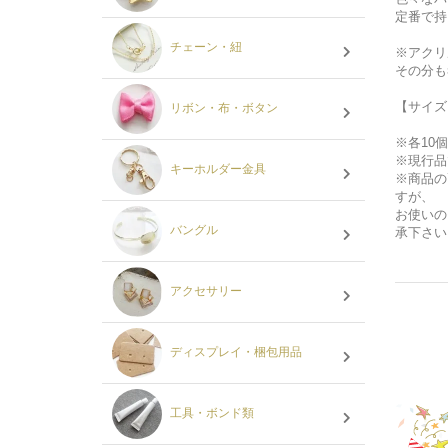
定番で持
チェーン・紐
※アクリ
その分も
【サイズ
リボン・布・ボタン
※各10
※現行品
キーホルダー金具
※商品の
すが、
お使いの
バングル
承下さい
アクセサリー
ディスプレイ・梱包用品
工具・ボンド類