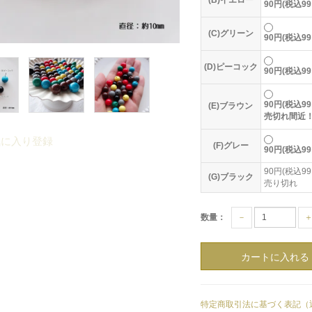
(B)イエロー
90円(税込99
(C)グリーン
90円(税込99
(D)ピーコック
90円(税込99
90円(税込99
(E)ブラウン
売切れ間近
気に入り登録
(F)グレー
90円(税込99
90円(税込99
(G)ブラック
売り切れ
数量：
－
特定商取引法に基づく表記（