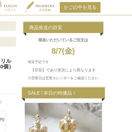
商品発送の目安
現在いただいている
ご注文は
8/7(金)
クリル
発送予定です
10個）
【目安】であり状況により異なります
※営業日は営業カレンダーをご確認ください
)
SALE ! 本日の特価品！
ラ
円)