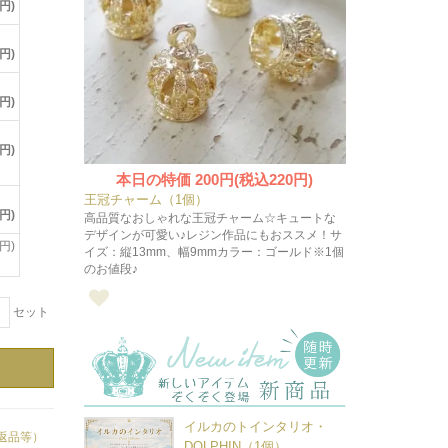
円)
円)
円)
円)
！
本日の特価
200円(税込220円)
王冠チャーム（1個）
円)
高品質なおしゃれな王冠チャーム☆キュートな
デザインが可愛い♪レジン作品にもおススメ！サ
円)
イズ：縦13mm、幅9mmカラー：ゴールド※1個
のお値段♪
＋
セット
イルカのトインタリオ・
返品等）
DOLPHIN（1個）