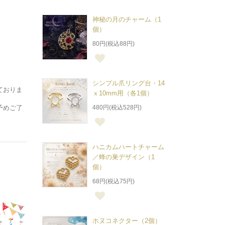
神秘の月のチャーム（1
個）
80円(税込88円)
シンプル爪リング台・14
ておりま
ｘ10mm用（各1個）
480円(税込528円)
予めご了
ハニカムハートチャーム
／蜂の巣デザイン（1
個）
68円(税込75円)
ホヌコネクター（2個）