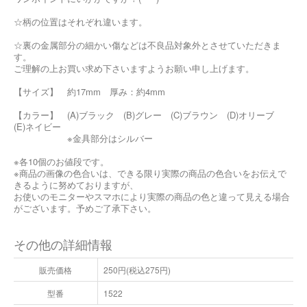
☆柄の位置はそれぞれ違います。
☆裏の金属部分の細かい傷などは不良品対象外とさせていただきま
す。
ご理解の上お買い求め下さいますようお願い申し上げます。
【サイズ】 約17mm 厚み：約4mm
【カラー】 (A)ブラック (B)グレー (C)ブラウン (D)オリーブ
(E)ネイビー
※金具部分はシルバー
※各10個のお値段です。
※商品の画像の色合いは、できる限り実際の商品の色合いをお伝えで
きるように努めておりますが、
お使いのモニターやスマホにより実際の商品の色と違って見える場合
がございます。予めご了承下さい。
その他の詳細情報
販売価格
250円(税込275円)
型番
1522