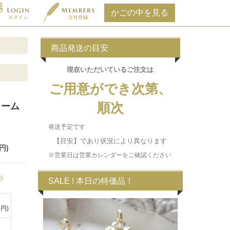
商品発送の目安
現在いただいている
ご注文は
ご用意ができ次第、
順次
ャーム
発送予定です
【目安】であり状況により異なります
円)
※営業日は営業カレンダーをご確認ください
ラ
SALE ! 本日の特価品！
5円)