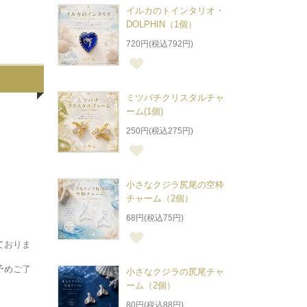
イルカのトインタリオ・
DOLPHIN（1個）
720円(税込792円)
ミツバチクリスタルチャ
ーム(1個)
250円(税込275円)
小さなクジラ尻尾の空枠
チャーム（2個）
68円(税込75円)
ておりま
予めご了
小さなクジラの尻尾チャ
ーム（2個）
80円(税込88円)