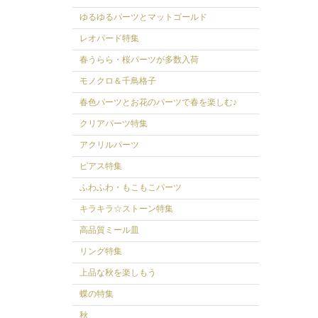
ゆるゆるパーツとマットゴールド
レオパード特集
春うらら・桜パーツが多数入荷
モノクロ＆千鳥格子
春色パーツとお花のパーツで春を楽しむ♪
クリアパーツ特集
アクリルパーツ
ピアス特集
ふわふわ・もこもこパーツ
キラキラ☆ストーン特集
高品質ミール皿
リング特集
上品な秋を楽しもう
蝶の特集
秋