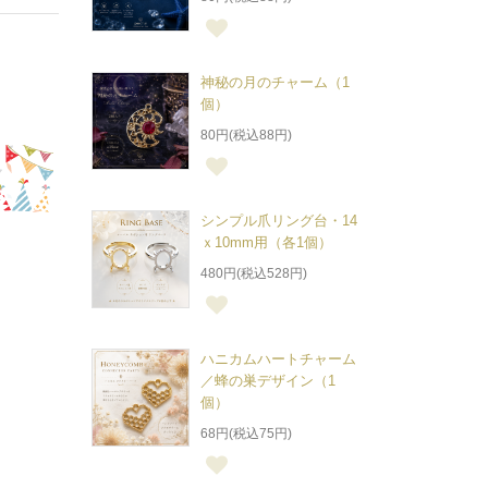
神秘の月のチャーム（1
個）
80円(税込88円)
シンプル爪リング台・14
ｘ10mm用（各1個）
480円(税込528円)
ハニカムハートチャーム
／蜂の巣デザイン（1
個）
68円(税込75円)