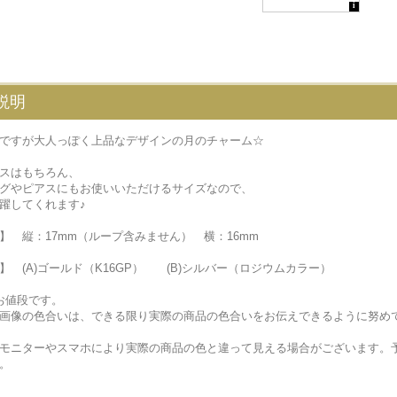
説明
ですが大人っぽく上品なデザインの月のチャーム☆
スはもちろん、
グやピアスにもお使いいただけるサイズなので、
躍してくれます♪
】 縦：17mm（ループ含みません） 横：16mm
】 (A)ゴールド（K16GP） (B)シルバー（ロジウムカラー）
お値段です。
画像の色合いは、できる限り実際の商品の色合いをお伝えできるように努め
モニターやスマホにより実際の商品の色と違って見える場合がございます。
。