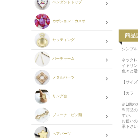
ペンダントトップ
カボション・カメオ
商品
セッティング
シンプル
バーチャーム
ネックレ
イヤリン
色々と活
メタルパーツ
【サイズ
【カラー
リング台
※1個の
※商品の
ブローチ・ピン類
すが、
お使いの
承下さい
ヘアパーツ