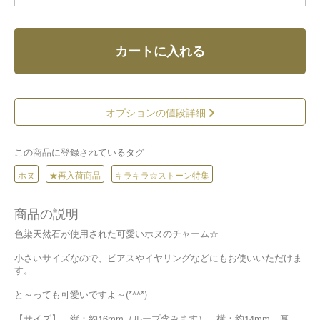
カートに入れる
オプションの値段詳細
この商品に登録されているタグ
ホヌ
★再入荷商品
キラキラ☆ストーン特集
商品の説明
色染天然石が使用された可愛いホヌのチャーム☆
小さいサイズなので、ピアスやイヤリングなどにもお使いいただけま
す。
と～っても可愛いですよ～(*^^*)
【サイズ】 縦：約16mm（ループ含みます） 横：約14mm 厚