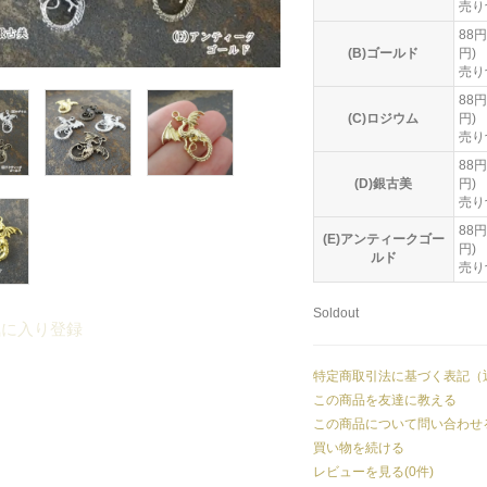
売り
88円
(B)ゴールド
円)
売り
88円
(C)ロジウム
円)
売り
88円
(D)銀古美
円)
売り
88円
(E)アンティークゴー
円)
ルド
売り
Soldout
気に入り登録
特定商取引法に基づく表記（
この商品を友達に教える
この商品について問い合わせ
買い物を続ける
レビューを見る(0件)