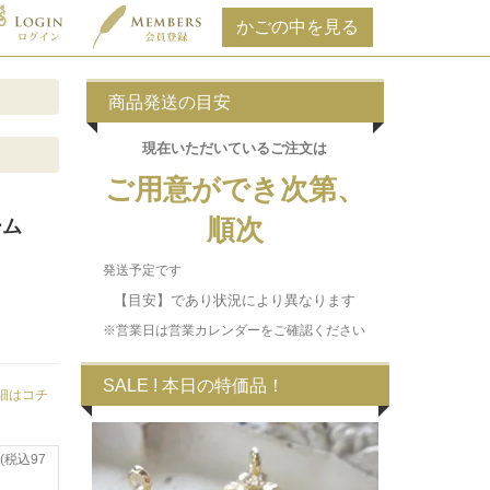
商品発送の目安
現在いただいている
ご注文は
ご用意ができ次第、
順次
ーム
発送予定です
【目安】であり状況により異なります
※営業日は営業カレンダーをご確認ください
SALE ! 本日の特価品！
細はコチ
(税込97