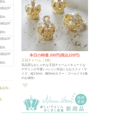
切れ
(税込97
切れ
(税込97
切れ
(税込97
切れ
(税込97
本日の特価
200円(税込220円)
王冠チャーム（1個）
切れ
高品質なおしゃれな王冠チャーム☆キュートな
デザインが可愛い♪レジン作品にもおススメ！サ
イズ：縦13mm、幅9mmカラー：ゴールド※1個
のお値段♪
返品等）
る