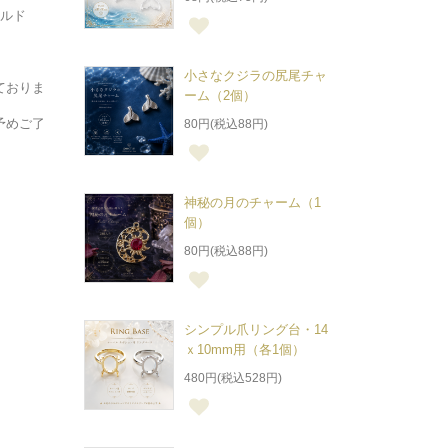
ールド
小さなクジラの尻尾チャ
ておりま
ーム（2個）
予めご了
80円(税込88円)
神秘の月のチャーム（1
個）
80円(税込88円)
シンプル爪リング台・14
ｘ10mm用（各1個）
480円(税込528円)