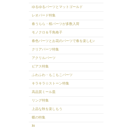
ゆるゆるパーツとマットゴールド
レオパード特集
春うらら・桜パーツが多数入荷
モノクロ＆千鳥格子
春色パーツとお花のパーツで春を楽しむ♪
クリアパーツ特集
アクリルパーツ
ピアス特集
ふわふわ・もこもこパーツ
キラキラ☆ストーン特集
高品質ミール皿
リング特集
上品な秋を楽しもう
蝶の特集
秋