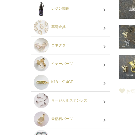
レジン関係
基礎金具
コネクター
イヤーパーツ
K18・K14GF
お
サージカルステンレス
天然石パーツ