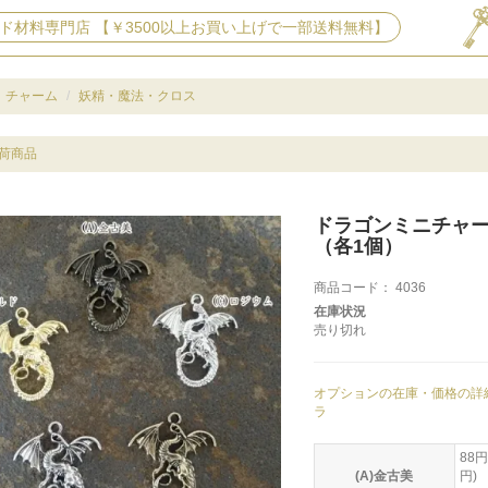
ド材料専門店 【￥3500以上お買い上げで一部送料無料】
チャーム
妖精・魔法・クロス
荷商品
ドラゴンミニチャ
（各1個）
商品コード：
4036
在庫状況
売り切れ
オプションの在庫・価格の詳
ラ
88円
(A)金古美
円)