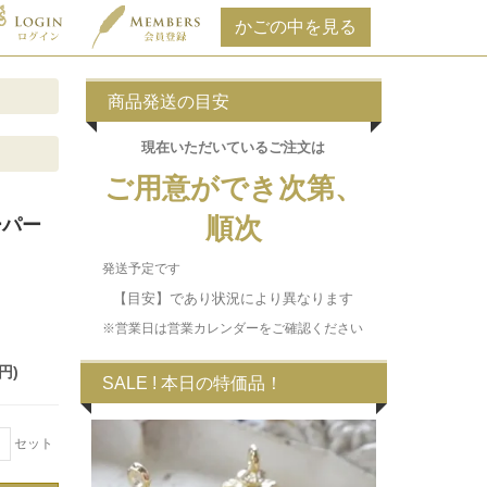
商品発送の目安
現在いただいている
ご注文は
ご用意ができ次第、
順次
ーパー
発送予定です
【目安】であり状況により異なります
※営業日は営業カレンダーをご確認ください
円)
SALE ! 本日の特価品！
＋
セット