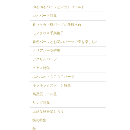
ゆるゆるパーツとマットゴールド
レオパード特集
春うらら・桜パーツが多数入荷
モノクロ＆千鳥格子
春色パーツとお花のパーツで春を楽しむ♪
クリアパーツ特集
アクリルパーツ
ピアス特集
ふわふわ・もこもこパーツ
キラキラ☆ストーン特集
高品質ミール皿
リング特集
上品な秋を楽しもう
蝶の特集
秋