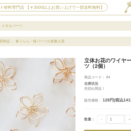
ド材料専門店 【￥3500以上お買い上げで一部送料無料】
メタルパーツ
荷商品
春うらら・桜パーツが多数入荷
立体お花のワイヤ
ツ（2個）
商品コード：
94
在庫状況
売切れ間近！
128円(税込141
販売価格：
数量：
－