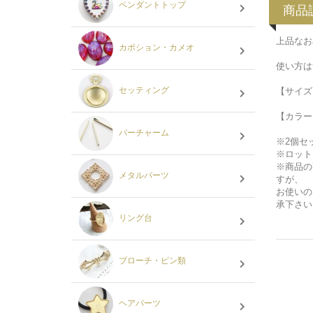
ペンダントトップ
商品
上品なお
カボション・カメオ
使い方は無
セッティング
【サイズ
【カラー
バーチャーム
※2個セ
※ロット
※商品の
メタルパーツ
すが、
お使いの
承下さい
リング台
ブローチ・ピン類
ヘアパーツ