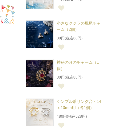
小さなクジラの尻尾チャ
ーム（2個）
80円(税込88円)
神秘の月のチャーム（1
個）
80円(税込88円)
シンプル爪リング台・14
ｘ10mm用（各1個）
480円(税込528円)