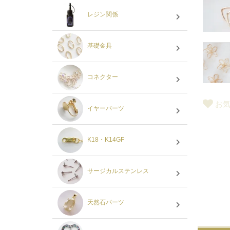
レジン関係
基礎金具
コネクター
お
イヤーパーツ
K18・K14GF
サージカルステンレス
天然石パーツ