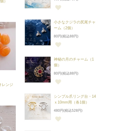
1個）
小さなクジラの尻尾チャ
ーム（2個）
80円(税込88円)
神秘の月のチャーム（1
個）
80円(税込88円)
オレンジ
シンプル爪リング台・14
ｘ10mm用（各1個）
480円(税込528円)