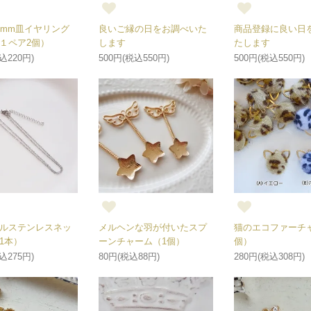
0mm皿イヤリング
良いご縁の日をお調べいた
商品登録に良い日
１ペア2個）
します
たします
込220円)
500円(税込550円)
500円(税込550円)
ルステンレスネッ
メルヘンな羽が付いたスプ
猫のエコファーチ
1本）
ーンチャーム（1個）
個）
込275円)
80円(税込88円)
280円(税込308円)