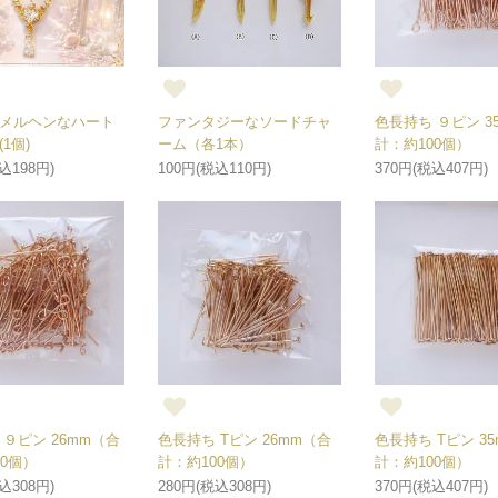
メルヘンなハート
ファンタジーなソードチャ
色長持ち ９ピン 3
1個)
ーム（各1本）
計：約100個）
込198円)
100円(税込110円)
370円(税込407円)
 ９ピン 26mm（合
色長持ち Tピン 26mm（合
色長持ち Tピン 3
00個）
計：約100個）
計：約100個）
込308円)
280円(税込308円)
370円(税込407円)