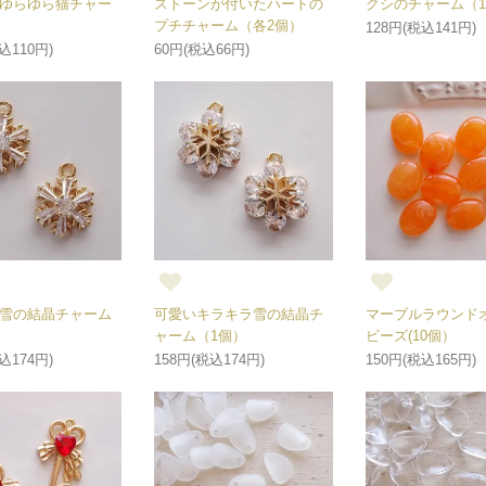
ゆらゆら猫チャー
ストーンが付いたハートの
クシのチャーム（
）
プチチャーム（各2個）
128円(税込141円)
込110円)
60円(税込66円)
雪の結晶チャーム
可愛いキラキラ雪の結晶チ
マーブルラウンド
ャーム（1個）
ビーズ(10個）
込174円)
158円(税込174円)
150円(税込165円)