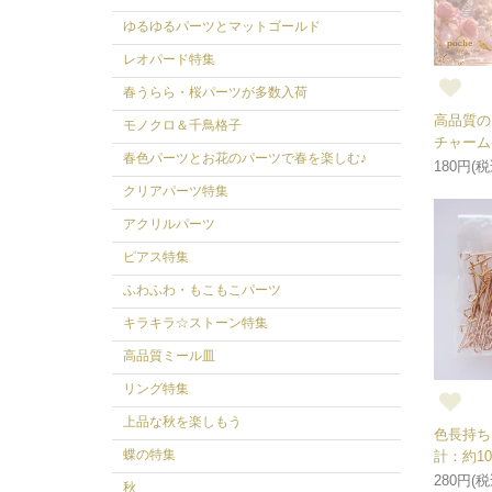
ゆるゆるパーツとマットゴールド
レオパード特集
春うらら・桜パーツが多数入荷
高品質の
モノクロ＆千鳥格子
チャーム(
春色パーツとお花のパーツで春を楽しむ♪
180円(税
クリアパーツ特集
アクリルパーツ
ピアス特集
ふわふわ・もこもこパーツ
キラキラ☆ストーン特集
高品質ミール皿
リング特集
上品な秋を楽しもう
色長持ち
蝶の特集
計：約1
280円(税
秋