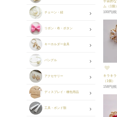
宇宙的な
ム（1個
100円(税
チェーン・紐
リボン・布・ボタン
キーホルダー金具
バングル
キラキラ
アクセサリー
（1個）
158円(税
ディスプレイ・梱包用品
工具・ボンド類