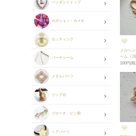
ペンダントトップ
カボション・カメオ
セッティング
メルヘン
ーム（2
バーチャーム
100円(税
メタルパーツ
リング台
ブローチ・ピン類
ヘアパーツ