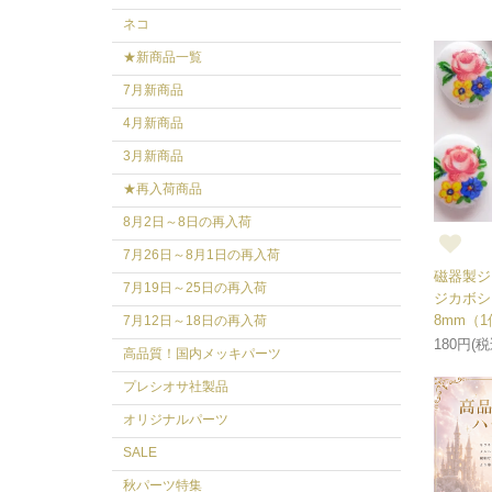
ネコ
★新商品一覧
7月新商品
4月新商品
3月新商品
★再入荷商品
8月2日～8日の再入荷
7月26日～8月1日の再入荷
磁器製ジ
7月19日～25日の再入荷
ジカボシ
8mm（
7月12日～18日の再入荷
180円(税
高品質！国内メッキパーツ
プレシオサ社製品
オリジナルパーツ
SALE
秋パーツ特集