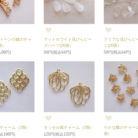
トーンの鍵のチャ
マットホワイト花びらビー
クリアな花びらビ
個）
ズパーツ(20個）
ツ(20個）
99円)
58円(税込64円)
58円(税込64円)
チャーム（2個）
タッセル風チャーム（2個）
小さな蝶のチャーム
個）
込198円)
120円(税込132円)