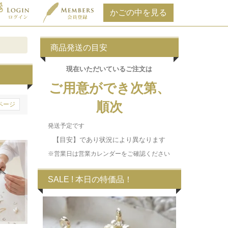
商品発送の目安
現在いただいている
ご注文は
ご用意ができ次第、
順次
ページ
発送予定です
【目安】であり状況により異なります
※営業日は営業カレンダーをご確認ください
SALE ! 本日の特価品！