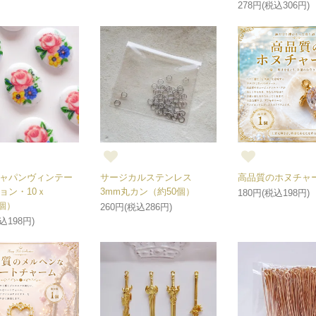
278円(税込306円)
ャパンヴィンテー
サージカルステンレス
高品質のホヌチャー
ョン・10ｘ
3mm丸カン（約50個）
180円(税込198円)
1個）
260円(税込286円)
込198円)